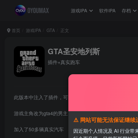
游戏IPA
软件IPA
存档
首页
游戏IPA
GTA
正文
GTA圣安地列斯
插件+真实跑车
此版本中注入了插件，可随时更换任意汽车
游戏主角改为gta4的男主
⚠️ 网站可能无法保证继续运营 / No
加入了50多辆真实汽车
因近期个人情况及 AI 行业