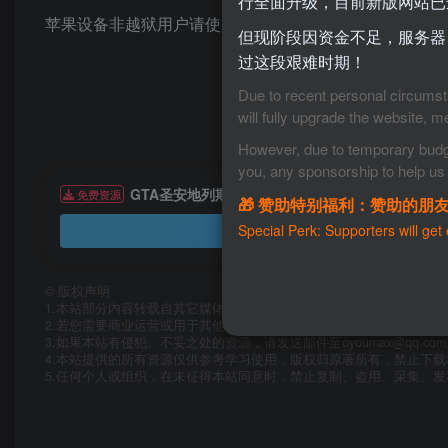
行全面升级，目前新版网站已
苹果设备非越狱用户请使用sideloadly或是自签证书安装
但现阶段因资金不足，服务器
过这段艰难时期！
Due to recent personal circumsta
will fully upgrade the website, m
However, due to temporary budget 
you, any sponsorship to help us 
GTA圣安地列斯
免费资源
🎁 赞助特别福利：赞助的朋
Special Perk: Supporters will get
©
版权声明
1.本站部分内容转载自其它媒体，但并不代表本站赞同其观点和对其
2.若您需要商业运营或用于其他商业活动，请您购买正版授权并合法使
3.如果本站有侵犯、不妥之处的资源，请发送邮件至oyoumax@qq.c
4.本站提供的所有资源仅供参考学习使用，版权归原著所有，禁止下
5.任何个人或组织，在未征得本站同意时，禁止复制、盗用、采集、