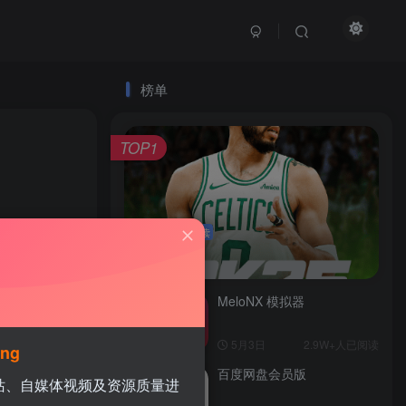
榜单
TOP1
4.5W+人已阅读
3654
2
NBA 2K25
MeloNX 模拟器
TOP2
5月3日
2.9W+人已阅读
ing
百度网盘会员版
TOP3
网站、自媒体视频及资源质量进