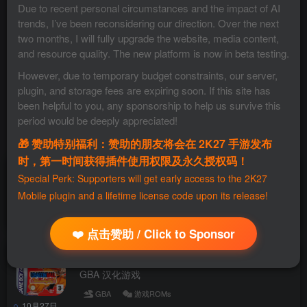
Due to recent personal circumstances and the impact of AI
trends, I’ve been reconsidering our direction. Over the next
two months, I will fully upgrade the website, media content,
and resource quality. The new platform is now in beta testing.
However, due to temporary budget constraints, our server,
plugin, and storage fees are expiring soon. If this site has
been helpful to you, any sponsorship to help us survive this
period would be deeply appreciated!
🎁 赞助特别福利：赞助的朋友将会在 2K27 手游发布
时，第一时间获得插件使用权限及永久授权码！
口袋妖怪 绿宝石
Special Perk: Supporters will get early access to the 2K27
GBA 汉化游戏
Mobile plugin and a lifetime license code upon its release!
GBA
游戏ROMs
10月27日
❤️ 点击赞助 / Click to Sponsor
龙珠大冒险
GBA 汉化游戏
GBA
游戏ROMs
10月27日