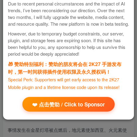
Due to recent personal circumstances and the impact of AI
trends, I’ve been reconsidering our direction. Over the next
two months, I will fully upgrade the website, media content,
and resource quality. The new platform is now in beta testing.
黄金太阳 失落的时代
However, due to temporary budget constraints, our server,
plugin, and storage fees are expiring soon. If this site has
GBA 汉化游戏
been helpful to you, any sponsorship to help us survive this
period would be deeply appreciated!
支持系统
版本
大小
🎁 赞助特别福利：赞助的朋友将会在 2K27 手游发布
iOS
通用版
16 MB
时，第一时间获得插件使用权限及永久授权码！
Special Perk: Supporters will get early access to the 2K27
452
0
Mobile plugin and a lifetime license code upon its release!
任天堂公司2002发行的角色扮演游戏
❤️ 点击赞助 / Click to Sponsor
《黄金太阳2失落的时代》是《黄金太阳：开启的封印》的续
作。
事情发生在金星灯塔被点燃后，地元素使加西亚、火元素使