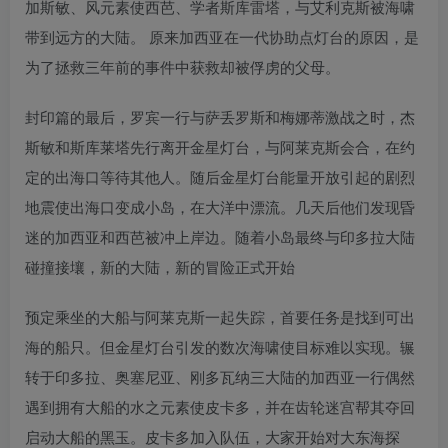
加斯敏、风元素使西芭、学者斯库雷塔，与艾利克斯被海啸
带到远方的大陆。 原来加西亚在一代协助点灯台的原因，是
为了拯救三年前的事件中获救却被俘虏的父母。
封印篇的最后，罗宾一行与萨丢罗斯和梅娜蒂激战之时，杰
斯敏和斯库莱塔先行离开金星灯台，与阿莱克斯会合，在约
定的出海口等待其他人。随后金星灯台能量开放引起的剧烈
地震使出海口变成小岛，在大洋中漂流。几天后他们发现昏
迷的加西亚和西芭被冲上岸边。随着小岛最终与印多拉大陆
碰撞接壤，新的大陆，新的冒险正式开始
预定乘坐的大船与阿莱克斯一起失踪，首要任务是找到可出
海的船只。但金星灯台引发的数次海啸使目标难以实现。辗
转于印多拉、奥塞尼亚、刚多瓦纳三大陆的加西亚一行偶然
遇到拥有大船的水之元素使皮卡多，并在齿轮迷宫帮其夺回
启动大船的黑玉。皮卡多加入队伍，大家开始对大东海探