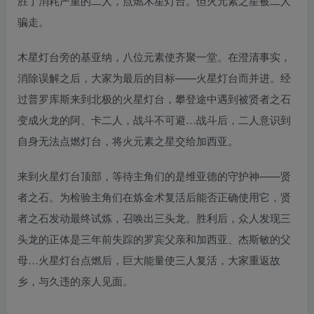
胜了消耗严重的二人，点燃木星灯台。但火元素之星被二人
骗走。
木星灯台旁的基亚纳，八位元素使齐聚一堂。在澄清事实，
消除误解之后，大家为最后的目标——火星灯台而并进。经
过普罗库斯来到北极的火星灯台，攀登途中遇到被贤者之石
变成火龙的阿、卡二人，战斗不可避…战斗后，二人意识到
自身无法点燃灯台，将火元素之星交给加西亚。
来到火星灯台顶部，等待主角们的是维亚德的守护神——贤
者之石。为检验主角们在炼金术复活后能否正确使用它，贤
者之石发动最终试炼，召唤出三头龙。胜利后，众人发现三
头龙的正体是三年前失踪的罗宾父亲和加西亚、杰斯敏的父
母…火星灯台点燃后，巨大能量使三人复活，大家重返故
乡，与久违的亲人见面。