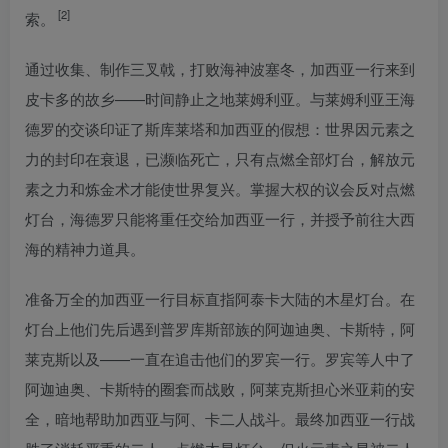
[2]
索。
通过收集、制作三叉戟，打败海神波塞冬，加西亚一行来到
皮卡多的故乡——时间静止之地莱姆利亚。与莱姆利亚王海
德罗的交谈印证了斯库莱塔和加西亚的假想：世界因元素之
力的封印在衰退，已濒临死亡，只有点燃全部灯台，解放元
素之力和炼金术才能使世界复兴。掌握大权的议会反对点燃
灯台，海德罗只能将重任交给加西亚一行，并授予前往大西
海的精神力道具。
准备万全的加西亚一行目标直指阿泰卡大陆的木星灯台。在
灯台上他们先后遇到普罗库斯部族的阿迦迪奥、卡斯特，阿
莱克斯以及——一直在追击他们的罗宾一行。罗宾等人中了
阿迦迪奥、卡斯特的圈套而战败，阿莱克斯担心米亚莉的安
全，暗地帮助加西亚与阿、卡二人战斗。最终加西亚一行战