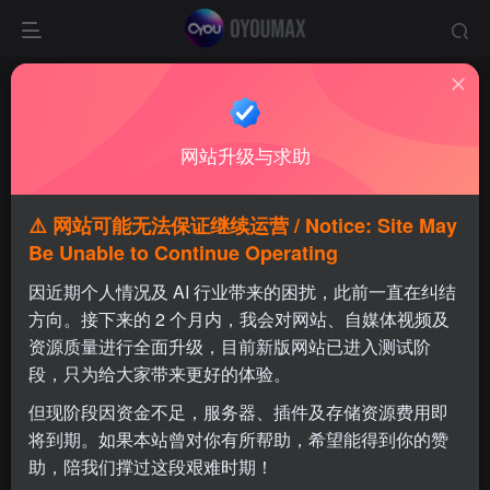
首页
游戏IPA
GTA
正文
网站升级与求助
⚠️ 网站可能无法保证继续运营 / Notice: Site May
Be Unable to Continue Operating
GTA SA 最终重制版
因近期个人情况及 AI 行业带来的困扰，此前一直在纠结
方向。接下来的 2 个月内，我会对网站、自媒体视频及
三部曲最终重制版
资源质量进行全面升级，目前新版网站已进入测试阶
段，只为给大家带来更好的体验。
支持系统
版本
大小
iOS
通用版
2.5 GB
但现阶段因资金不足，服务器、插件及存储资源费用即
将到期。如果本站曾对你有所帮助，希望能得到你的赞
1.3W+
16
助，陪我们撑过这段艰难时期！
三座个性十足的城市，三段扣人心弦的故事。重温开创了流