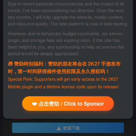
Due to recent personal circumstances and the impact of AI
派先河的 Grand Theft Auto 经典三部曲：Grand Theft Auto
trends, I’ve been reconsidering our direction. Over the next
III、Grand Theft Auto: Vice City 和 Grand Theft Auto: San
two months, I will fully upgrade the website, media content,
and resource quality. The new platform is now in beta testing.
Andreas。同时，您还能体验到新世代的全面功能改进，包
However, due to temporary budget constraints, our server,
括明亮的全新光照和环境升级、高分辨率纹理、经过提升的
plugin, and storage fees are expiring soon. If this site has
绘制距离、Grand Theft Auto V 风格的操作和瞄准方式等
been helpful to you, any sponsorship to help us survive this
等。用全新的细节程度，逼真呈现深受大家喜爱的世界。
period would be deeply appreciated!
🎁 赞助特别福利：赞助的朋友将会在 2K27 手游发布
安装好iPA游戏文件后，需要导入游戏数据包，才可以正常
时，第一时间获得插件使用权限及永久授权码！
进入
Special Perk: Supporters will get early access to the 2K27
Mobile plugin and a lifetime license code upon its release!
❤️ 点击赞助 / Click to Sponsor
GTA SA 最终重制版
免费资源
资源下载