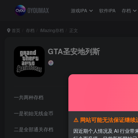
游戏IPA
软件IPA
存档
首页
存档
iMazing存档
正文
GTA圣安地列斯
一共两种存档
一是初始无线金币
⚠️ 网站可能无法保证继续运营 / No
二是全部通关存档
因近期个人情况及 AI 行业