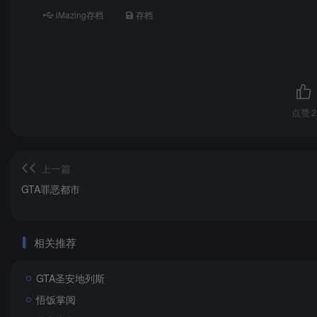
iMazing存档
存档
点赞
2
上一篇
GTA罪恶都市
相关推荐
GTA圣安地列斯
悟饭掌阅