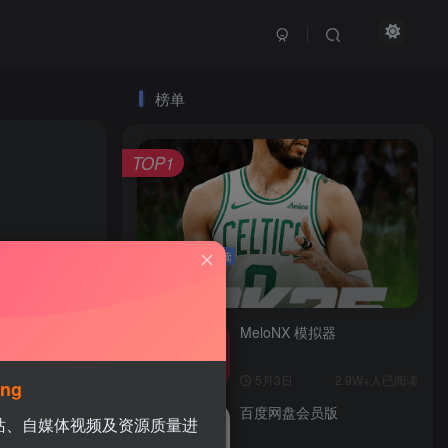
榜单
TOP1
4.5W+人已阅读
3158
2
NBA 2K25
MeloNX 模拟器
TOP2
5月3日
2.9W+人已阅读
ing
百度网盘会员版
TOP3
网站、自媒体视频及资源质量进