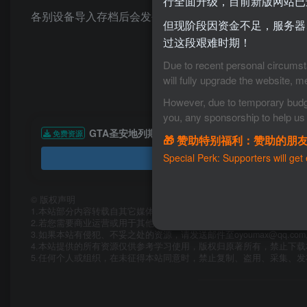
行全面升级，目前新版网站已
各别设备导入存档后会发生游戏闪退等现象 删除游戏，
但现阶段因资金不足，服务器
过这段艰难时期！
Due to recent personal circumsta
will fully upgrade the website, m
However, due to temporary budget 
you, any sponsorship to help us 
GTA圣安地列斯
免费资源
🎁 赞助特别福利：赞助的朋
Special Perk: Supporters will get
©
版权声明
1.本站部分内容转载自其它媒体，但并不代表本站赞同其观点和对其
2.若您需要商业运营或用于其他商业活动，请您购买正版授权并合法使
3.如果本站有侵犯、不妥之处的资源，请发送邮件至oyoumax@qq.c
4.本站提供的所有资源仅供参考学习使用，版权归原著所有，禁止下
5.任何个人或组织，在未征得本站同意时，禁止复制、盗用、采集、