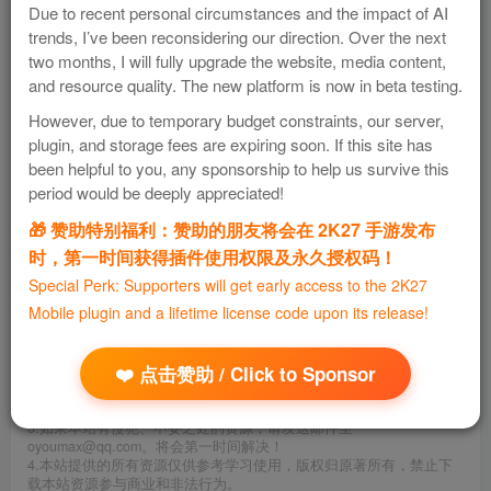
Due to recent personal circumstances and the impact of AI
trends, I’ve been reconsidering our direction. Over the next
并内置无数款游戏，但是目前必须开通会员，才可以完全畅
two months, I will fully upgrade the website, media content,
and resource quality. The new platform is now in beta testing.
玩所有游戏
However, due to temporary budget constraints, our server,
plugin, and storage fees are expiring soon. If this site has
been helpful to you, any sponsorship to help us survive this
period would be deeply appreciated!
🎁 赞助特别福利：赞助的朋友将会在 2K27 手游发布
悟饭掌阅
免费资源
时，第一时间获得插件使用权限及永久授权码！
资源下载
Special Perk: Supporters will get early access to the 2K27
Mobile plugin and a lifetime license code upon its release!
©
版权声明
1.本站部分内容转载自其它媒体，但并不代表本站赞同其观点和对其
❤️ 点击赞助 / Click to Sponsor
真实性负责。
2.若您需要商业运营或用于其他商业活动，请您购买正版授权并合法
使用。
3.如果本站有侵犯、不妥之处的资源，请发送邮件至
oyoumax@qq.com。将会第一时间解决！
4.本站提供的所有资源仅供参考学习使用，版权归原著所有，禁止下
载本站资源参与商业和非法行为。