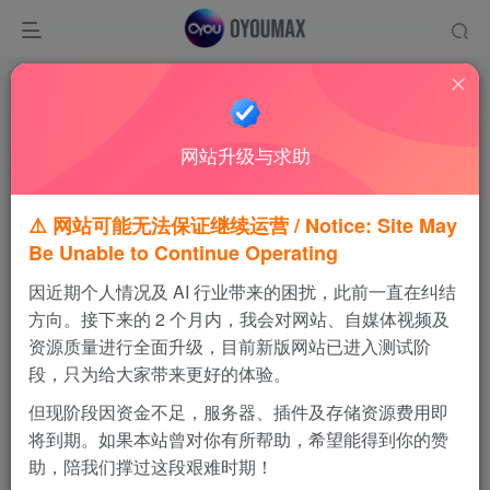
首页
存档
iMazing存档
正文
网站升级与求助
⚠️ 网站可能无法保证继续运营 / Notice: Site May
Be Unable to Continue Operating
悟饭掌阅
因近期个人情况及 AI 行业带来的困扰，此前一直在纠结
方向。接下来的 2 个月内，我会对网站、自媒体视频及
资源质量进行全面升级，目前新版网站已进入测试阶
段，只为给大家带来更好的体验。
支持系统
版本
大小
iOS
通用版
828 MB
但现阶段因资金不足，服务器、插件及存储资源费用即
将到期。如果本站曾对你有所帮助，希望能得到你的赞
2872
0
助，陪我们撑过这段艰难时期！
导入存档后可恢复悟饭掌阅的正常游戏模拟器界面