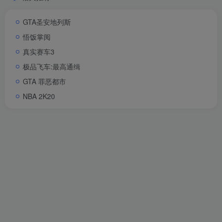
GTA圣安地列斯
悟饭掌阅
真实赛车3
极品飞车:最高通缉
GTA 罪恶都市
NBA 2K20