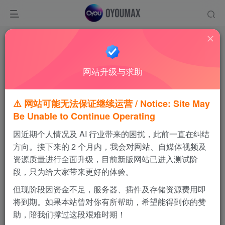
首页
其他工具
正文
网站升级与求助
⚠️ 网站可能无法保证继续运营 / Notice: Site May
Be Unable to Continue Operating
H5GG
因近期个人情况及 AI 行业带来的困扰，此前一直在纠结
方向。接下来的 2 个月内，我会对网站、自媒体视频及
数值调整插件
资源质量进行全面升级，目前新版网站已进入测试阶
段，只为给大家带来更好的体验。
支持系统
版本
大小
iOS
通用版
453 KB
但现阶段因资金不足，服务器、插件及存储资源费用即
将到期。如果本站曾对你有所帮助，希望能得到你的赞
3850
2
助，陪我们撑过这段艰难时期！
使用方法与igamegod插件相同