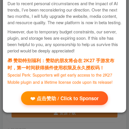
Due to recent personal circumstances and the impact of AI
trends, I’ve been reconsidering our direction. Over the next
通过sideloadly的注入这个插件到想要修改的游戏中
two months, I will fully upgrade the website, media content,
and resource quality. The new platform is now in beta testing.
基本所有的游戏都可以注入此插件
However, due to temporary budget constraints, our server,
plugin, and storage fees are expiring soon. If this site has
H5GG插件原作者的github链接：
been helpful to you, any sponsorship to help us survive this
https://github.com/H5GG/H5GG
period would be deeply appreciated!
🎁 赞助特别福利：赞助的朋友将会在 2K27 手游发布
大家可以去支持一下
时，第一时间获得插件使用权限及永久授权码！
Special Perk: Supporters will get early access to the 2K27
Mobile plugin and a lifetime license code upon its release!
❤️ 点击赞助 / Click to Sponsor
H5GG
免费资源
资源下载