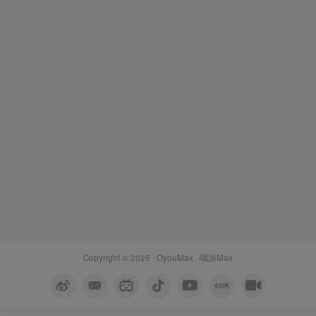
Copyright © 2025 ·
OyouMax
· 哦游Max