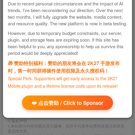
Due to recent personal circumstances and the impact of AI
trends, I’ve been reconsidering our direction. Over the next
2.添加中文语言包
two months, I will fully upgrade the website, media content,
and resource quality. The new platform is now in beta testing.
（对应rom包与中文语言包请直接在手机上下载）
However, due to temporary budget constraints, our server,
plugin, and storage fees are expiring soon. If this site has
POKEMMO 官网ipa文件下载地址
：
been helpful to you, any sponsorship to help us survive this
https://pokemmo.com/downloads/?local=zh
period would be deeply appreciated!
🎁 赞助特别福利：赞助的朋友将会在 2K27 手游发布
时，第一时间获得插件使用权限及永久授权码！
Special Perk: Supporters will get early access to the 2K27
Mobile plugin and a lifetime license code upon its release!
PokeMMO 口袋妖怪
免费资源
❤️ 点击赞助 / Click to Sponsor
资源下载
©
版权声明
1.本站部分内容转载自其它媒体，但并不代表本站赞同其观点和对其
真实性负责。