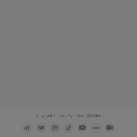
Copyright © 2025 ·
OyouMax
· 哦游Max