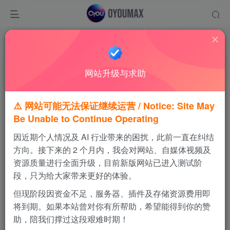
首页
游戏IPA
正文
网站升级与求助
⚠️ 网站可能无法保证继续运营 / Notice: Site May
Be Unable to Continue Operating
PokeMMO 口袋妖怪
因近期个人情况及 AI 行业带来的困扰，此前一直在纠结
方向。接下来的 2 个月内，我会对网站、自媒体视频及
玩家自制版口袋妖怪
资源质量进行全面升级，目前新版网站已进入测试阶
段，只为给大家带来更好的体验。
支持系统
版本
大小
iOS
通用版
98 MB
但现阶段因资金不足，服务器、插件及存储资源费用即
将到期。如果本站曾对你有所帮助，希望能得到你的赞
3497
1
助，陪我们撑过这段艰难时期！
1.将对应的rom包，载入游戏中