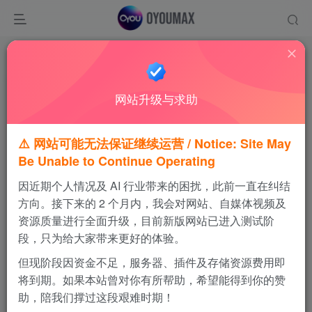
首页
游戏IPA
NBA
正文
网站升级与求助
⚠️ 网站可能无法保证继续运营 / Notice: Site May
Be Unable to Continue Operating
NBA 2K26
因近期个人情况及 AI 行业带来的困扰，此前一直在纠结
方向。接下来的 2 个月内，我会对网站、自媒体视频及
IPA+数据包+存档
资源质量进行全面升级，目前新版网站已进入测试阶
段，只为给大家带来更好的体验。
支持系统
版本
大小
iOS
1.0.0
3.6GB
但现阶段因资金不足，服务器、插件及存储资源费用即
将到期。如果本站曾对你有所帮助，希望能得到你的赞
6632
11
助，陪我们撑过这段艰难时期！
NBA 2K26 v1.0版本 IPA安装文件 以及数据包