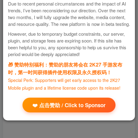
Due to recent personal circumstances and the impact of AI
trends, I’ve been reconsidering our direction. Over the next
还有存档文件：导入后可将身高体重单位转换为‘米’，并且拥
two months, I will fully upgrade the website, media content,
有无限VC币
and resource quality. The new platform is now in beta testing.
However, due to temporary budget constraints, our server,
注意：
IPA自签安装用户，首次进入游戏时，出现时候连接网
plugin, and storage fees are expiring soon. If this site has
been helpful to you, any sponsorship to help us survive this
络弹窗，请选择不连接网络，或者进入游戏时打开飞行模
period would be deeply appreciated!
式，完全进入后再联网，否则会出现闪退情况。
🎁 赞助特别福利：赞助的朋友将会在 2K27 手游发布
时，第一时间获得插件使用权限及永久授权码！
直链下载地址的资源还在上传中，请先使用网盘进行下载，
Special Perk: Supporters will get early access to the 2K27
感谢！
Mobile plugin and a lifetime license code upon its release!
The resources at the direct download address are still being
❤️ 点击赞助 / Click to Sponsor
uploaded. Please use the network disk to download them
first. Thank you!